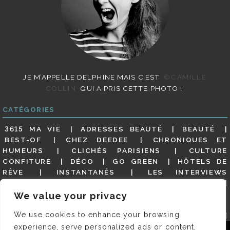
JE M’APPELLE DELPHINE MAIS C’EST
©CAMILLE
COLLIN
QUI A PRIS CETTE PHOTO !
CATÉGORIES
3615 MA VIE
ADRESSES BEAUTÉ
BEAUTÉ
BEST-OF
CHEZ DEEDEE
CHRONIQUES ET
HUMEURS
CLICHÉS PARISIENS
CULTURE
CONFITURE
DÉCO
GO GREEN
HÔTELS DE
RÊVE
INSTANTANÉS
LES INTERVIEWS
PARISIENNES
LIFESTYLE
LOOKS
MATERNITÉ
MES ADRESSES
MODE
NON CLASSÉ
OLDIES
We value your privacy
(BUT GOODIES)
PAR ICI LE MAGOT !
PARIS CITY-
We use cookies to enhance your browsing
GUIDE
PARIS EN PHOTOS
RESTAURANTS
REVUE DE PRESSE DÉTAILLÉE, SIOU PLAIT
SALONS
experience, serve personalized ads or content,