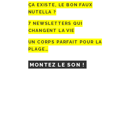
ÇA EXISTE, LE BON FAUX
NUTELLA ?
7 NEWSLETTERS QUI
CHANGENT LA VIE
UN CORPS PARFAIT POUR LA
PLAGE…
MONTEZ LE SON !