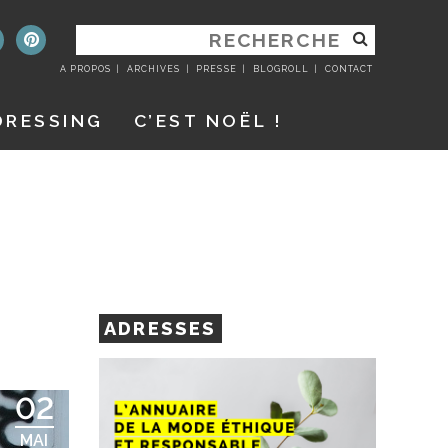
RECHERCHER
:
A PROPOS
ARCHIVES
PRESSE
BLOGROLL
CONTACT
DRESSING
C’EST NOËL !
ADRESSES
02
MAI