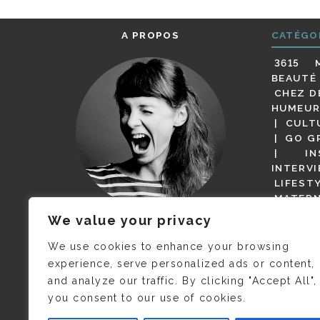
A PROPOS
CATÉGO
3615 
BEAUTÉ
CHEZ D
HUMEUR
CULT
GO G
IN
INTERV
LIFEST
MATERN
MODE
We value your privacy
(BUT G
JE M’APPELLE DELPHINE MAIS
MAGOT 
C’EST
©CAMILLE COLLIN
QUI A
We use cookies to enhance your browsing
PARI
PRIS CETTE PHOTO !
experience, serve personalized ads or content,
RESTA
and analyze our traffic. By clicking "Accept All",
PRESSE 
you consent to our use of cookies.
SALONS
VIDÉOS