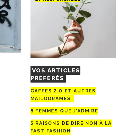
VOS ARTICLES
PRÉFÉRÉS
GAFFES 2.0 ET AUTRES
MAILODRAMES !
8 FEMMES QUE J’ADMIRE
5 RAISONS DE DIRE NON À LA
FAST FASHION