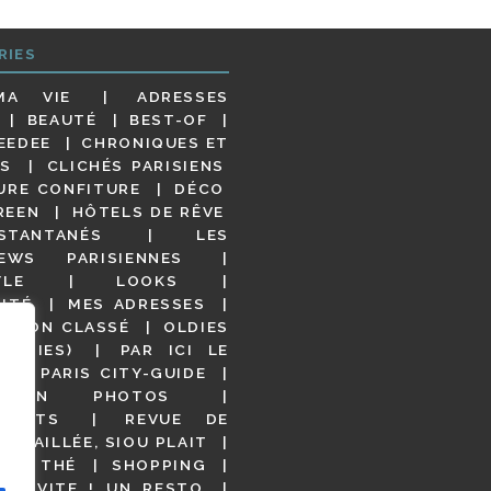
RIES
MA VIE
ADRESSES
BEAUTÉ
BEST-OF
EEDEE
CHRONIQUES ET
S
CLICHÉS PARISIENS
URE CONFITURE
DÉCO
REEN
HÔTELS DE RÊVE
STANTANÉS
LES
IEWS PARISIENNES
YLE
LOOKS
ITÉ
MES ADRESSES
NON CLASSÉ
OLDIES
OODIES)
PAR ICI LE
!
PARIS CITY-GUIDE
S EN PHOTOS
URANTS
REVUE DE
DÉTAILLÉE, SIOU PLAIT
 DE THÉ
SHOPPING
VITE ! UN RESTO