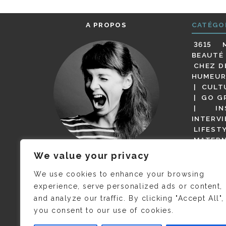
A PROPOS
CATÉGO
3615 
BEAUTÉ
CHEZ D
HUMEUR
CULT
GO G
IN
INTERV
LIFEST
MATERN
MODE
We value your privacy
(BUT G
JE M’APPELLE DELPHINE MAIS
MAGOT 
C’EST
©CAMILLE COLLIN
QUI A
We use cookies to enhance your browsing
PARI
PRIS CETTE PHOTO !
experience, serve personalized ads or content,
RESTA
and analyze our traffic. By clicking "Accept All",
PRESSE 
you consent to our use of cookies.
SALONS
VIDÉOS