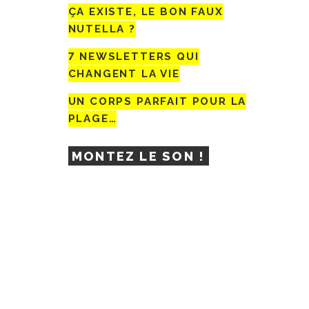
ÇA EXISTE, LE BON FAUX
NUTELLA ?
7 NEWSLETTERS QUI
CHANGENT LA VIE
UN CORPS PARFAIT POUR LA
PLAGE…
MONTEZ LE SON !