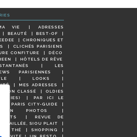
RIES
MA VIE
ADRESSES
BEAUTÉ
BEST-OF
EEDEE
CHRONIQUES ET
S
CLICHÉS PARISIENS
URE CONFITURE
DÉCO
REEN
HÔTELS DE RÊVE
STANTANÉS
LES
IEWS PARISIENNES
YLE
LOOKS
ITÉ
MES ADRESSES
NON CLASSÉ
OLDIES
OODIES)
PAR ICI LE
!
PARIS CITY-GUIDE
S EN PHOTOS
URANTS
REVUE DE
DÉTAILLÉE, SIOU PLAIT
 DE THÉ
SHOPPING
VITE ! UN RESTO