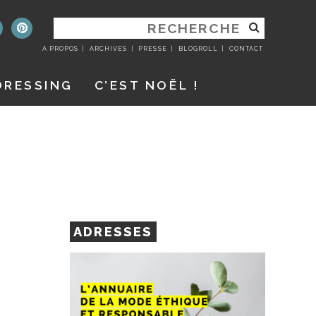
RECHERCHER
:
A PROPOS
ARCHIVES
PRESSE
BLOGROLL
CONTACT
DRESSING
C’EST NOËL !
ADRESSES