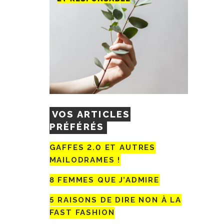
VOS ARTICLES
PRÉFÉRÉS
GAFFES 2.0 ET AUTRES
MAILODRAMES !
8 FEMMES QUE J’ADMIRE
5 RAISONS DE DIRE NON À LA
FAST FASHION