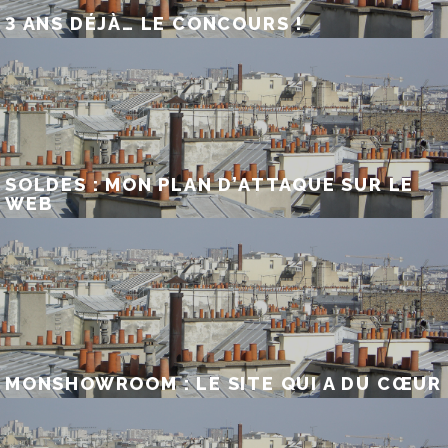
3 ANS DÉJÀ… LE CONCOURS !
SOLDES : MON PLAN D’ATTAQUE SUR LE
WEB
MONSHOWROOM : LE SITE QUI A DU CŒUR