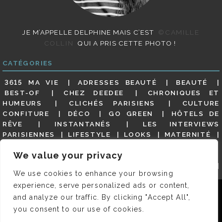
JE M’APPELLE DELPHINE MAIS C’EST
©CAMILLE
COLLIN
QUI A PRIS CETTE PHOTO !
CATÉGORIES
3615 MA VIE
ADRESSES BEAUTÉ
BEAUTÉ
BEST-OF
CHEZ DEEDEE
CHRONIQUES ET
HUMEURS
CLICHÉS PARISIENS
CULTURE
CONFITURE
DÉCO
GO GREEN
HÔTELS DE
RÊVE
INSTANTANÉS
LES INTERVIEWS
PARISIENNES
LIFESTYLE
LOOKS
MATERNITÉ
MES ADRESSES
MODE
NON CLASSÉ
OLDIES
We value your privacy
(BUT GOODIES)
PAR ICI LE MAGOT !
PARIS CITY-
GUIDE
PARIS EN PHOTOS
RESTAURANTS
We use cookies to enhance your browsing
REVUE DE PRESSE DÉTAILLÉE, SIOU PLAIT
SALONS
experience, serve personalized ads or content,
DE THÉ
SHOPPING
VIDÉOS
VITE ! UN RESTO
Nous utilisons des cookies pour vous garantir la meilleure
VOYAGES VOYAGES
and analyze our traffic. By clicking "Accept All",
expérience sur notre site. Si vous continuez à utiliser ce
you consent to our use of cookies.
dernier, nous considérerons que vous acceptez l'utilisation des
© 2026 DEEDEE | TOUS DROITS RÉSERVÉS. DESIGNED BY
cookies.