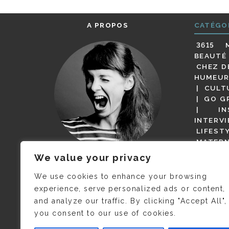
A PROPOS
CATÉGO
3615 
BEAUTÉ
CHEZ D
HUMEUR
CULT
GO G
IN
INTERV
LIFEST
MATERN
MODE
We value your privacy
(BUT G
JE M’APPELLE DELPHINE MAIS
MAGOT 
C’EST
©CAMILLE COLLIN
QUI A
We use cookies to enhance your browsing
PARI
PRIS CETTE PHOTO !
experience, serve personalized ads or content,
RESTA
and analyze our traffic. By clicking "Accept All",
PRESSE 
you consent to our use of cookies.
SALONS
VIDÉOS