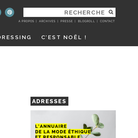
RECHERCHER
:
A PROPOS
ARCHIVES
PRESSE
BLOGROLL
CONTACT
DRESSING
C’EST NOËL !
ADRESSES