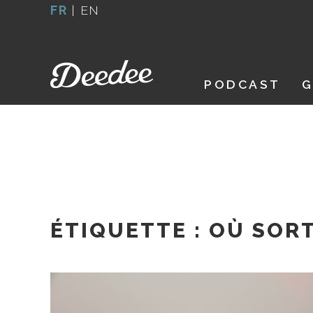
Aller
FR
|
EN
au
contenu
PODCAST
G
ÉTIQUETTE :
OÙ SORT