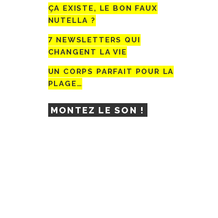
ÇA EXISTE, LE BON FAUX
NUTELLA ?
7 NEWSLETTERS QUI
CHANGENT LA VIE
UN CORPS PARFAIT POUR LA
PLAGE…
MONTEZ LE SON !