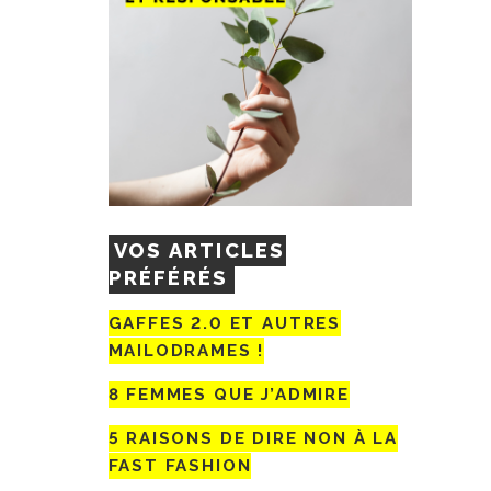
VOS ARTICLES
PRÉFÉRÉS
GAFFES 2.0 ET AUTRES
MAILODRAMES !
8 FEMMES QUE J’ADMIRE
5 RAISONS DE DIRE NON À LA
FAST FASHION