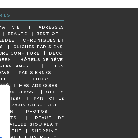
RIES
MA VIE
ADRESSES
BEAUTÉ
BEST-OF
EEDEE
CHRONIQUES ET
S
CLICHÉS PARISIENS
URE CONFITURE
DÉCO
REEN
HÔTELS DE RÊVE
STANTANÉS
LES
IEWS PARISIENNES
YLE
LOOKS
ITÉ
MES ADRESSES
NON CLASSÉ
OLDIES
OODIES)
PAR ICI LE
!
PARIS CITY-GUIDE
S EN PHOTOS
URANTS
REVUE DE
DÉTAILLÉE, SIOU PLAIT
 DE THÉ
SHOPPING
VITE ! UN RESTO