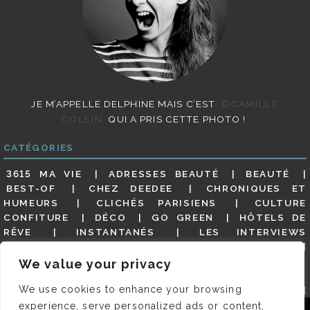
JE M’APPELLE DELPHINE MAIS C’EST
©CAMILLE
COLLIN
QUI A PRIS CETTE PHOTO !
CATÉGORIES
3615 MA VIE
ADRESSES BEAUTÉ
BEAUTÉ
BEST-OF
CHEZ DEEDEE
CHRONIQUES ET
HUMEURS
CLICHÉS PARISIENS
CULTURE
CONFITURE
DÉCO
GO GREEN
HÔTELS DE
RÊVE
INSTANTANÉS
LES INTERVIEWS
PARISIENNES
LIFESTYLE
LOOKS
MATERNITÉ
MES ADRESSES
MODE
NON CLASSÉ
OLDIES
We value your privacy
(BUT GOODIES)
PAR ICI LE MAGOT !
PARIS CITY-
We use cookies to enhance your browsing
GUIDE
PARIS EN PHOTOS
RESTAURANTS
REVUE DE PRESSE DÉTAILLÉE, SIOU PLAIT
SALONS
experience, serve personalized ads or content,