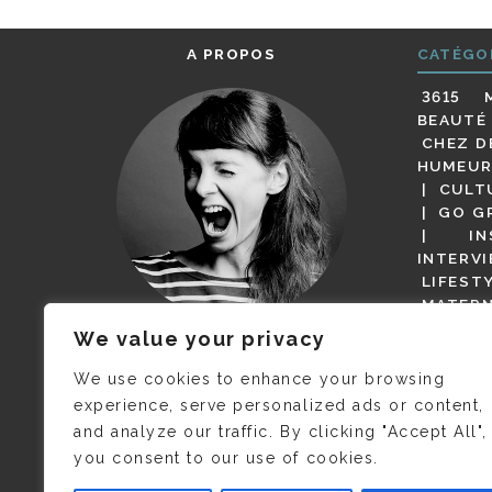
A PROPOS
CATÉGO
3615 
BEAUTÉ
CHEZ D
HUMEUR
CULT
GO G
IN
INTERV
LIFEST
MATERN
MODE
We value your privacy
(BUT G
JE M’APPELLE DELPHINE MAIS
MAGOT 
C’EST
©CAMILLE COLLIN
QUI A
We use cookies to enhance your browsing
PARI
PRIS CETTE PHOTO !
experience, serve personalized ads or content,
RESTA
and analyze our traffic. By clicking "Accept All",
PRESSE 
you consent to our use of cookies.
SALONS
VIDÉOS