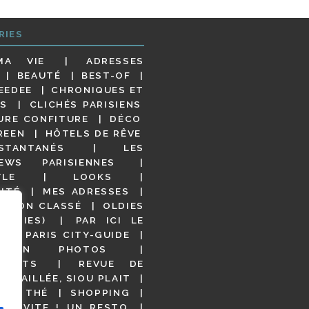
RIES
MA VIE
ADRESSES
BEAUTÉ
BEST-OF
EEDEE
CHRONIQUES ET
S
CLICHÉS PARISIENS
URE CONFITURE
DÉCO
REEN
HÔTELS DE RÊVE
STANTANÉS
LES
IEWS PARISIENNES
YLE
LOOKS
ITÉ
MES ADRESSES
NON CLASSÉ
OLDIES
OODIES)
PAR ICI LE
!
PARIS CITY-GUIDE
S EN PHOTOS
URANTS
REVUE DE
DÉTAILLÉE, SIOU PLAIT
 DE THÉ
SHOPPING
VITE ! UN RESTO