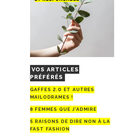
VOS ARTICLES
PRÉFÉRÉS
GAFFES 2.0 ET AUTRES
MAILODRAMES !
8 FEMMES QUE J’ADMIRE
5 RAISONS DE DIRE NON À LA
FAST FASHION