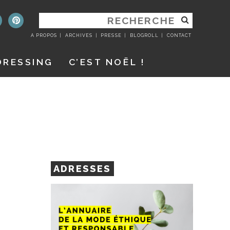
RECHERCHER
:
A PROPOS
ARCHIVES
PRESSE
BLOGROLL
CONTACT
DRESSING
C’EST NOËL !
ADRESSES