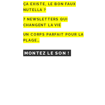
ÇA EXISTE, LE BON FAUX
NUTELLA ?
7 NEWSLETTERS QUI
CHANGENT LA VIE
UN CORPS PARFAIT POUR LA
PLAGE…
MONTEZ LE SON !