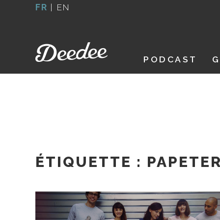
Aller
FR
|
EN
au
contenu
PODCAST
G
ÉTIQUETTE :
PAPETER