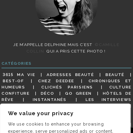
JE M’APPELLE DELPHINE MAIS C’EST
©CAMILLE
COLLIN
QUI A PRIS CETTE PHOTO !
CATÉGORIES
3615 MA VIE
ADRESSES BEAUTÉ
BEAUTÉ
BEST-OF
CHEZ DEEDEE
CHRONIQUES ET
HUMEURS
CLICHÉS PARISIENS
CULTURE
CONFITURE
DÉCO
GO GREEN
HÔTELS DE
RÊVE
INSTANTANÉS
LES INTERVIEWS
PARISIENNES
LIFESTYLE
LOOKS
MATERNITÉ
MES ADRESSES
MODE
NON CLASSÉ
OLDIES
We value your privacy
(BUT GOODIES)
PAR ICI LE MAGOT !
PARIS CITY-
We use cookies to enhance your browsing
GUIDE
PARIS EN PHOTOS
RESTAURANTS
REVUE DE PRESSE DÉTAILLÉE, SIOU PLAIT
SALONS
experience, serve personalized ads or content,