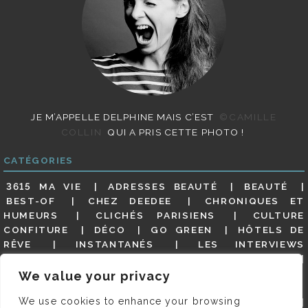
JE M’APPELLE DELPHINE MAIS C’EST
©CAMILLE
COLLIN
QUI A PRIS CETTE PHOTO !
CATÉGORIES
3615 MA VIE
ADRESSES BEAUTÉ
BEAUTÉ
BEST-OF
CHEZ DEEDEE
CHRONIQUES ET
HUMEURS
CLICHÉS PARISIENS
CULTURE
CONFITURE
DÉCO
GO GREEN
HÔTELS DE
RÊVE
INSTANTANÉS
LES INTERVIEWS
PARISIENNES
LIFESTYLE
LOOKS
MATERNITÉ
MES ADRESSES
MODE
NON CLASSÉ
OLDIES
We value your privacy
(BUT GOODIES)
PAR ICI LE MAGOT !
PARIS CITY-
We use cookies to enhance your browsing
GUIDE
PARIS EN PHOTOS
RESTAURANTS