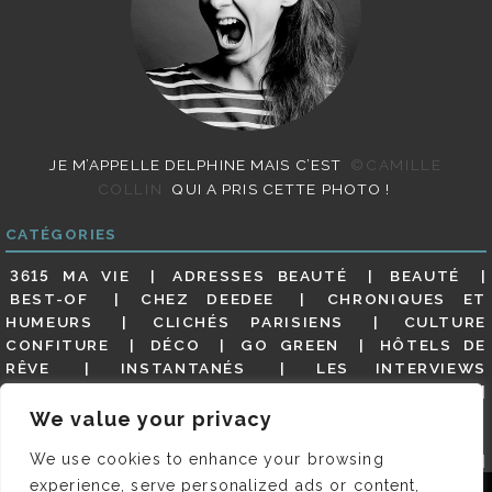
JE M’APPELLE DELPHINE MAIS C’EST
©CAMILLE
COLLIN
QUI A PRIS CETTE PHOTO !
CATÉGORIES
3615 MA VIE
ADRESSES BEAUTÉ
BEAUTÉ
BEST-OF
CHEZ DEEDEE
CHRONIQUES ET
HUMEURS
CLICHÉS PARISIENS
CULTURE
CONFITURE
DÉCO
GO GREEN
HÔTELS DE
RÊVE
INSTANTANÉS
LES INTERVIEWS
PARISIENNES
LIFESTYLE
LOOKS
MATERNITÉ
MES ADRESSES
MODE
NON CLASSÉ
OLDIES
We value your privacy
(BUT GOODIES)
PAR ICI LE MAGOT !
PARIS CITY-
We use cookies to enhance your browsing
GUIDE
PARIS EN PHOTOS
RESTAURANTS
REVUE DE PRESSE DÉTAILLÉE, SIOU PLAIT
SALONS
experience, serve personalized ads or content,