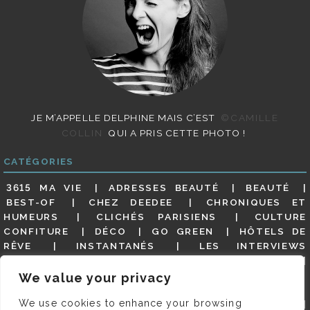
JE M’APPELLE DELPHINE MAIS C’EST
©CAMILLE
COLLIN
QUI A PRIS CETTE PHOTO !
CATÉGORIES
3615 MA VIE
ADRESSES BEAUTÉ
BEAUTÉ
BEST-OF
CHEZ DEEDEE
CHRONIQUES ET
HUMEURS
CLICHÉS PARISIENS
CULTURE
CONFITURE
DÉCO
GO GREEN
HÔTELS DE
RÊVE
INSTANTANÉS
LES INTERVIEWS
PARISIENNES
LIFESTYLE
LOOKS
MATERNITÉ
MES ADRESSES
MODE
NON CLASSÉ
OLDIES
We value your privacy
(BUT GOODIES)
PAR ICI LE MAGOT !
PARIS CITY-
We use cookies to enhance your browsing
GUIDE
PARIS EN PHOTOS
RESTAURANTS