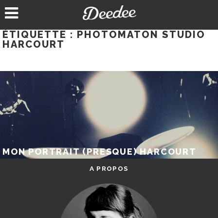
Aller
au
contenu
ÉTIQUETTE :
PHOTOMATON STUDIO
HARCOURT
MON PORTRAIT (PRESQUE) HARCOURT
A PROPOS