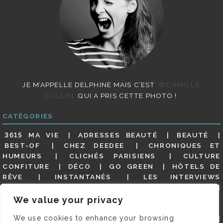
JE M’APPELLE DELPHINE MAIS C’EST
©CAMILLE
COLLIN
QUI A PRIS CETTE PHOTO !
CATÉGORIES
3615 MA VIE
ADRESSES BEAUTÉ
BEAUTÉ
BEST-OF
CHEZ DEEDEE
CHRONIQUES ET
HUMEURS
CLICHÉS PARISIENS
CULTURE
CONFITURE
DÉCO
GO GREEN
HÔTELS DE
RÊVE
INSTANTANÉS
LES INTERVIEWS
PARISIENNES
LIFESTYLE
LOOKS
MATERNITÉ
MES ADRESSES
MODE
NON CLASSÉ
OLDIES
We value your privacy
(BUT GOODIES)
PAR ICI LE MAGOT !
PARIS CITY-
We use cookies to enhance your browsing
GUIDE
PARIS EN PHOTOS
RESTAURANTS