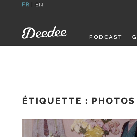
Aller
FR
|
EN
au
contenu
PODCAST
G
ÉTIQUETTE :
PHOTOS