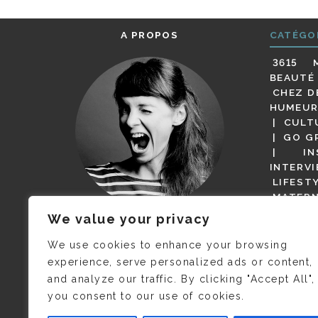
A PROPOS
CATÉGO
3615 
BEAUTÉ
CHEZ D
HUMEUR
CULT
GO G
IN
INTERV
LIFEST
MATERN
MODE
We value your privacy
(BUT G
JE M’APPELLE DELPHINE MAIS
MAGOT 
C’EST
©CAMILLE COLLIN
QUI A
We use cookies to enhance your browsing
PARI
PRIS CETTE PHOTO !
experience, serve personalized ads or content,
RESTA
and analyze our traffic. By clicking "Accept All",
PRESSE 
you consent to our use of cookies.
SALONS
VIDÉOS