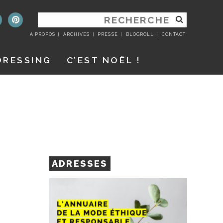
RECHERCHER
:
A PROPOS
ARCHIVES
PRESSE
BLOGROLL
CONTACT
DRESSING
C’EST NOËL !
ADRESSES