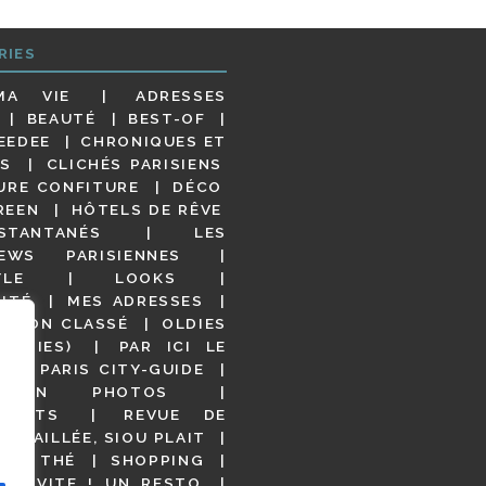
RIES
MA VIE
ADRESSES
BEAUTÉ
BEST-OF
EEDEE
CHRONIQUES ET
S
CLICHÉS PARISIENS
URE CONFITURE
DÉCO
REEN
HÔTELS DE RÊVE
STANTANÉS
LES
IEWS PARISIENNES
YLE
LOOKS
ITÉ
MES ADRESSES
NON CLASSÉ
OLDIES
OODIES)
PAR ICI LE
!
PARIS CITY-GUIDE
S EN PHOTOS
URANTS
REVUE DE
DÉTAILLÉE, SIOU PLAIT
 DE THÉ
SHOPPING
VITE ! UN RESTO