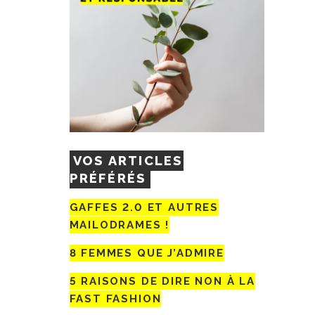
VOS ARTICLES
PRÉFÉRÉS
GAFFES 2.0 ET AUTRES
MAILODRAMES !
8 FEMMES QUE J’ADMIRE
5 RAISONS DE DIRE NON À LA
FAST FASHION