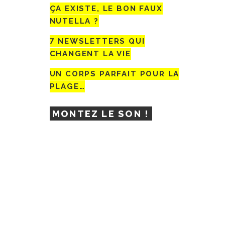
ÇA EXISTE, LE BON FAUX
NUTELLA ?
7 NEWSLETTERS QUI
CHANGENT LA VIE
UN CORPS PARFAIT POUR LA
PLAGE…
MONTEZ LE SON !