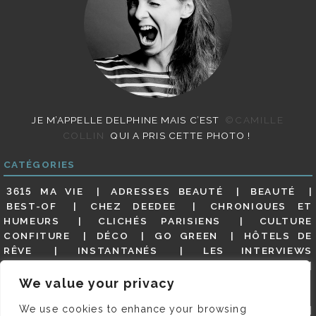
JE M’APPELLE DELPHINE MAIS C’EST
©CAMILLE
COLLIN
QUI A PRIS CETTE PHOTO !
CATÉGORIES
3615 MA VIE
ADRESSES BEAUTÉ
BEAUTÉ
BEST-OF
CHEZ DEEDEE
CHRONIQUES ET
HUMEURS
CLICHÉS PARISIENS
CULTURE
CONFITURE
DÉCO
GO GREEN
HÔTELS DE
RÊVE
INSTANTANÉS
LES INTERVIEWS
PARISIENNES
LIFESTYLE
LOOKS
MATERNITÉ
MES ADRESSES
MODE
NON CLASSÉ
OLDIES
We value your privacy
(BUT GOODIES)
PAR ICI LE MAGOT !
PARIS CITY-
We use cookies to enhance your browsing
GUIDE
PARIS EN PHOTOS
RESTAURANTS