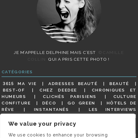
JE M’APPELLE DELPHINE MAIS C’EST
©CAMILLE
COLLIN
QUI A PRIS CETTE PHOTO !
CATÉGORIES
3615 MA VIE
ADRESSES BEAUTÉ
BEAUTÉ
BEST-OF
CHEZ DEEDEE
CHRONIQUES ET
HUMEURS
CLICHÉS PARISIENS
CULTURE
CONFITURE
DÉCO
GO GREEN
HÔTELS DE
RÊVE
INSTANTANÉS
LES INTERVIEWS
PARISIENNES
LIFESTYLE
LOOKS
MATERNITÉ
MES ADRESSES
MODE
NON CLASSÉ
OLDIES
We value your privacy
(BUT GOODIES)
PAR ICI LE MAGOT !
PARIS CITY-
We use cookies to enhance your browsing
GUIDE
PARIS EN PHOTOS
RESTAURANTS