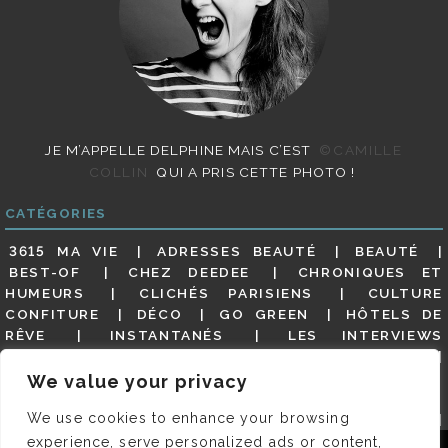
JE M’APPELLE DELPHINE MAIS C’EST
©CAMILLE
COLLIN
QUI A PRIS CETTE PHOTO !
CATÉGORIES
3615 MA VIE
ADRESSES BEAUTÉ
BEAUTÉ
BEST-OF
CHEZ DEEDEE
CHRONIQUES ET
HUMEURS
CLICHÉS PARISIENS
CULTURE
CONFITURE
DÉCO
GO GREEN
HÔTELS DE
RÊVE
INSTANTANÉS
LES INTERVIEWS
PARISIENNES
LIFESTYLE
LOOKS
MATERNITÉ
MES ADRESSES
MODE
NON CLASSÉ
OLDIES
We value your privacy
(BUT GOODIES)
PAR ICI LE MAGOT !
PARIS CITY-
We use cookies to enhance your browsing
GUIDE
PARIS EN PHOTOS
RESTAURANTS
REVUE DE PRESSE DÉTAILLÉE, SIOU PLAIT
SALONS
experience, serve personalized ads or content,