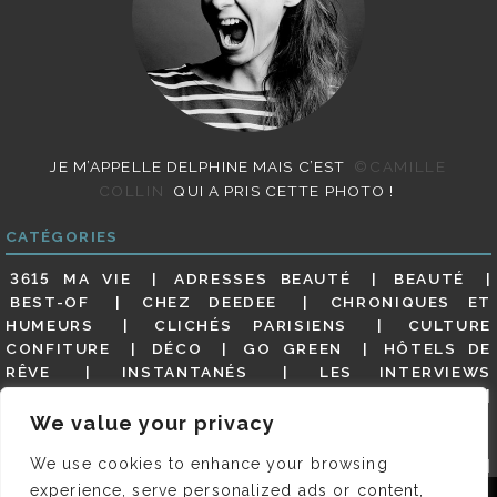
JE M’APPELLE DELPHINE MAIS C’EST
©CAMILLE
COLLIN
QUI A PRIS CETTE PHOTO !
CATÉGORIES
3615 MA VIE
ADRESSES BEAUTÉ
BEAUTÉ
BEST-OF
CHEZ DEEDEE
CHRONIQUES ET
HUMEURS
CLICHÉS PARISIENS
CULTURE
CONFITURE
DÉCO
GO GREEN
HÔTELS DE
RÊVE
INSTANTANÉS
LES INTERVIEWS
PARISIENNES
LIFESTYLE
LOOKS
MATERNITÉ
MES ADRESSES
MODE
NON CLASSÉ
OLDIES
We value your privacy
(BUT GOODIES)
PAR ICI LE MAGOT !
PARIS CITY-
We use cookies to enhance your browsing
GUIDE
PARIS EN PHOTOS
RESTAURANTS
REVUE DE PRESSE DÉTAILLÉE, SIOU PLAIT
SALONS
experience, serve personalized ads or content,