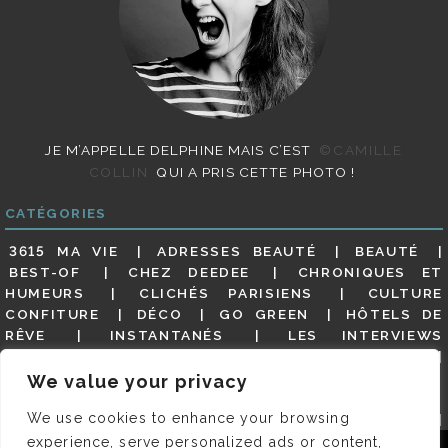
JE M’APPELLE DELPHINE MAIS C’EST
©CAMILLE
COLLIN
QUI A PRIS CETTE PHOTO !
CATÉGORIES
3615 MA VIE
ADRESSES BEAUTÉ
BEAUTÉ
BEST-OF
CHEZ DEEDEE
CHRONIQUES ET
HUMEURS
CLICHÉS PARISIENS
CULTURE
CONFITURE
DÉCO
GO GREEN
HÔTELS DE
RÊVE
INSTANTANÉS
LES INTERVIEWS
PARISIENNES
LIFESTYLE
LOOKS
MATERNITÉ
MES ADRESSES
MODE
NON CLASSÉ
OLDIES
We value your privacy
(BUT GOODIES)
PAR ICI LE MAGOT !
PARIS CITY-
We use cookies to enhance your browsing
GUIDE
PARIS EN PHOTOS
RESTAURANTS
REVUE DE PRESSE DÉTAILLÉE, SIOU PLAIT
SALONS
experience, serve personalized ads or content,