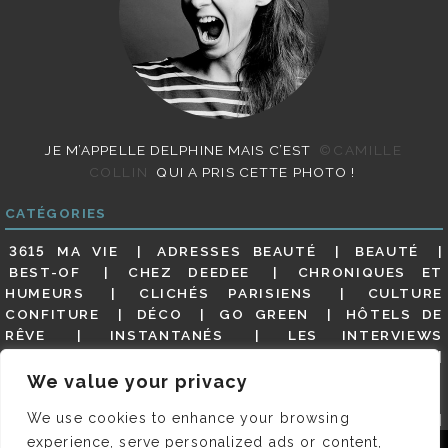
JE M’APPELLE DELPHINE MAIS C’EST
©CAMILLE
COLLIN
QUI A PRIS CETTE PHOTO !
CATÉGORIES
3615 MA VIE
ADRESSES BEAUTÉ
BEAUTÉ
BEST-OF
CHEZ DEEDEE
CHRONIQUES ET
HUMEURS
CLICHÉS PARISIENS
CULTURE
CONFITURE
DÉCO
GO GREEN
HÔTELS DE
RÊVE
INSTANTANÉS
LES INTERVIEWS
PARISIENNES
LIFESTYLE
LOOKS
MATERNITÉ
MES ADRESSES
MODE
NON CLASSÉ
OLDIES
We value your privacy
(BUT GOODIES)
PAR ICI LE MAGOT !
PARIS CITY-
We use cookies to enhance your browsing
GUIDE
PARIS EN PHOTOS
RESTAURANTS
REVUE DE PRESSE DÉTAILLÉE, SIOU PLAIT
SALONS
experience, serve personalized ads or content,