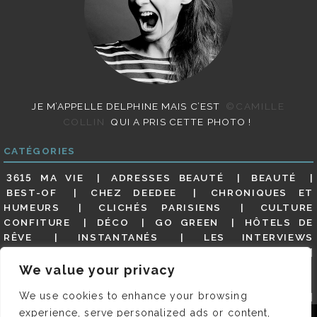
JE M’APPELLE DELPHINE MAIS C’EST
©CAMILLE
COLLIN
QUI A PRIS CETTE PHOTO !
CATÉGORIES
3615 MA VIE
ADRESSES BEAUTÉ
BEAUTÉ
BEST-OF
CHEZ DEEDEE
CHRONIQUES ET
HUMEURS
CLICHÉS PARISIENS
CULTURE
CONFITURE
DÉCO
GO GREEN
HÔTELS DE
RÊVE
INSTANTANÉS
LES INTERVIEWS
PARISIENNES
LIFESTYLE
LOOKS
MATERNITÉ
MES ADRESSES
MODE
NON CLASSÉ
OLDIES
We value your privacy
(BUT GOODIES)
PAR ICI LE MAGOT !
PARIS CITY-
We use cookies to enhance your browsing
GUIDE
PARIS EN PHOTOS
RESTAURANTS
REVUE DE PRESSE DÉTAILLÉE, SIOU PLAIT
SALONS
experience, serve personalized ads or content,