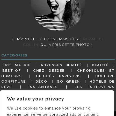
JE M’APPELLE DELPHINE MAIS C’EST
©CAMILLE
COLLIN
QUI A PRIS CETTE PHOTO !
CATÉGORIES
3615 MA VIE
ADRESSES BEAUTÉ
BEAUTÉ
BEST-OF
CHEZ DEEDEE
CHRONIQUES ET
HUMEURS
CLICHÉS PARISIENS
CULTURE
CONFITURE
DÉCO
GO GREEN
HÔTELS DE
RÊVE
INSTANTANÉS
LES INTERVIEWS
PARISIENNES
LIFESTYLE
LOOKS
MATERNITÉ
MES ADRESSES
MODE
NON CLASSÉ
OLDIES
We value your privacy
(BUT GOODIES)
PAR ICI LE MAGOT !
PARIS CITY-
We use cookies to enhance your browsing
GUIDE
PARIS EN PHOTOS
RESTAURANTS
REVUE DE PRESSE DÉTAILLÉE, SIOU PLAIT
SALONS
experience, serve personalized ads or content,