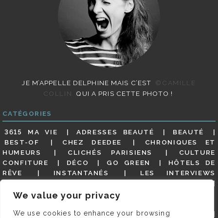
JE M’APPELLE DELPHINE MAIS C’EST
©CAMILLE
COLLIN
QUI A PRIS CETTE PHOTO !
CATÉGORIES
3615 MA VIE
ADRESSES BEAUTÉ
BEAUTÉ
BEST-OF
CHEZ DEEDEE
CHRONIQUES ET
HUMEURS
CLICHÉS PARISIENS
CULTURE
CONFITURE
DÉCO
GO GREEN
HÔTELS DE
RÊVE
INSTANTANÉS
LES INTERVIEWS
PARISIENNES
LIFESTYLE
LOOKS
MATERNITÉ
MES ADRESSES
MODE
NON CLASSÉ
OLDIES
We value your privacy
(BUT GOODIES)
PAR ICI LE MAGOT !
PARIS CITY-
We use cookies to enhance your browsing
GUIDE
PARIS EN PHOTOS
RESTAURANTS