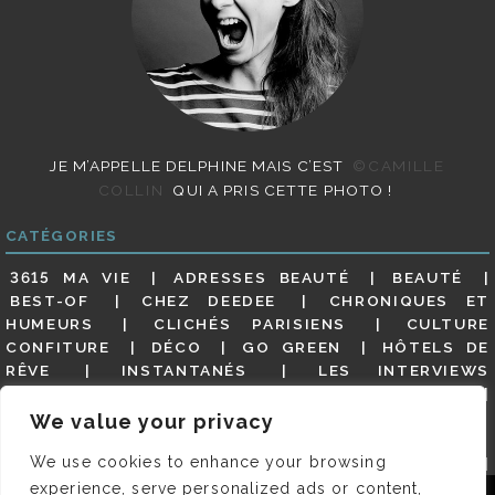
JE M’APPELLE DELPHINE MAIS C’EST
©CAMILLE
COLLIN
QUI A PRIS CETTE PHOTO !
CATÉGORIES
3615 MA VIE
ADRESSES BEAUTÉ
BEAUTÉ
BEST-OF
CHEZ DEEDEE
CHRONIQUES ET
HUMEURS
CLICHÉS PARISIENS
CULTURE
CONFITURE
DÉCO
GO GREEN
HÔTELS DE
RÊVE
INSTANTANÉS
LES INTERVIEWS
PARISIENNES
LIFESTYLE
LOOKS
MATERNITÉ
MES ADRESSES
MODE
NON CLASSÉ
OLDIES
We value your privacy
(BUT GOODIES)
PAR ICI LE MAGOT !
PARIS CITY-
We use cookies to enhance your browsing
GUIDE
PARIS EN PHOTOS
RESTAURANTS
REVUE DE PRESSE DÉTAILLÉE, SIOU PLAIT
SALONS
experience, serve personalized ads or content,