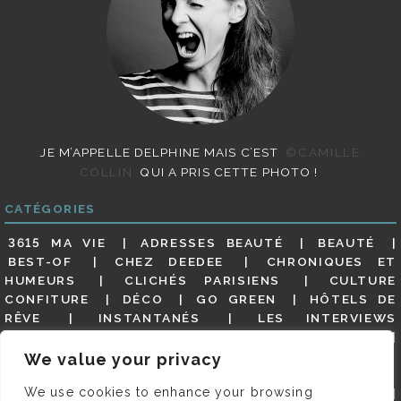
JE M’APPELLE DELPHINE MAIS C’EST
©CAMILLE
COLLIN
QUI A PRIS CETTE PHOTO !
CATÉGORIES
3615 MA VIE
ADRESSES BEAUTÉ
BEAUTÉ
BEST-OF
CHEZ DEEDEE
CHRONIQUES ET
HUMEURS
CLICHÉS PARISIENS
CULTURE
CONFITURE
DÉCO
GO GREEN
HÔTELS DE
RÊVE
INSTANTANÉS
LES INTERVIEWS
PARISIENNES
LIFESTYLE
LOOKS
MATERNITÉ
MES ADRESSES
MODE
NON CLASSÉ
OLDIES
We value your privacy
(BUT GOODIES)
PAR ICI LE MAGOT !
PARIS CITY-
We use cookies to enhance your browsing
GUIDE
PARIS EN PHOTOS
RESTAURANTS