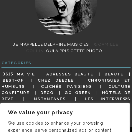
JE M’APPELLE DELPHINE MAIS C’EST
©CAMILLE
COLLIN
QUI A PRIS CETTE PHOTO !
CATÉGORIES
3615 MA VIE
ADRESSES BEAUTÉ
BEAUTÉ
BEST-OF
CHEZ DEEDEE
CHRONIQUES ET
HUMEURS
CLICHÉS PARISIENS
CULTURE
CONFITURE
DÉCO
GO GREEN
HÔTELS DE
RÊVE
INSTANTANÉS
LES INTERVIEWS
PARISIENNES
LIFESTYLE
LOOKS
MATERNITÉ
MES ADRESSES
MODE
NON CLASSÉ
OLDIES
We value your privacy
(BUT GOODIES)
PAR ICI LE MAGOT !
PARIS CITY-
We use cookies to enhance your browsing
GUIDE
PARIS EN PHOTOS
RESTAURANTS
REVUE DE PRESSE DÉTAILLÉE, SIOU PLAIT
SALONS
experience, serve personalized ads or content,