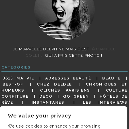
JE M’APPELLE DELPHINE MAIS C’EST
©CAMILLE
COLLIN
QUI A PRIS CETTE PHOTO !
CATÉGORIES
3615 MA VIE
ADRESSES BEAUTÉ
BEAUTÉ
BEST-OF
CHEZ DEEDEE
CHRONIQUES ET
HUMEURS
CLICHÉS PARISIENS
CULTURE
CONFITURE
DÉCO
GO GREEN
HÔTELS DE
RÊVE
INSTANTANÉS
LES INTERVIEWS
PARISIENNES
LIFESTYLE
LOOKS
MATERNITÉ
MES ADRESSES
MODE
NON CLASSÉ
OLDIES
We value your privacy
(BUT GOODIES)
PAR ICI LE MAGOT !
PARIS CITY-
We use cookies to enhance your browsing
GUIDE
PARIS EN PHOTOS
RESTAURANTS