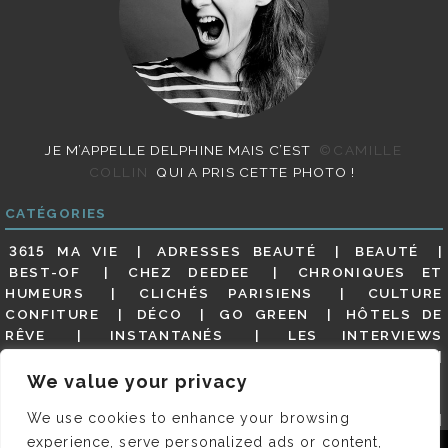
JE M’APPELLE DELPHINE MAIS C’EST
©CAMILLE
COLLIN
QUI A PRIS CETTE PHOTO !
CATÉGORIES
3615 MA VIE
ADRESSES BEAUTÉ
BEAUTÉ
BEST-OF
CHEZ DEEDEE
CHRONIQUES ET
HUMEURS
CLICHÉS PARISIENS
CULTURE
CONFITURE
DÉCO
GO GREEN
HÔTELS DE
RÊVE
INSTANTANÉS
LES INTERVIEWS
PARISIENNES
LIFESTYLE
LOOKS
MATERNITÉ
MES ADRESSES
MODE
NON CLASSÉ
OLDIES
We value your privacy
(BUT GOODIES)
PAR ICI LE MAGOT !
PARIS CITY-
We use cookies to enhance your browsing
GUIDE
PARIS EN PHOTOS
RESTAURANTS
REVUE DE PRESSE DÉTAILLÉE, SIOU PLAIT
SALONS
experience, serve personalized ads or content,