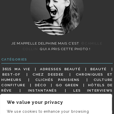
JE M’APPELLE DELPHINE MAIS C’EST
©CAMILLE
COLLIN
QUI A PRIS CETTE PHOTO !
CATÉGORIES
3615 MA VIE
ADRESSES BEAUTÉ
BEAUTÉ
BEST-OF
CHEZ DEEDEE
CHRONIQUES ET
HUMEURS
CLICHÉS PARISIENS
CULTURE
CONFITURE
DÉCO
GO GREEN
HÔTELS DE
RÊVE
INSTANTANÉS
LES INTERVIEWS
PARISIENNES
LIFESTYLE
LOOKS
MATERNITÉ
MES ADRESSES
MODE
NON CLASSÉ
OLDIES
We value your privacy
(BUT GOODIES)
PAR ICI LE MAGOT !
PARIS CITY-
We use cookies to enhance your browsing
GUIDE
PARIS EN PHOTOS
RESTAURANTS