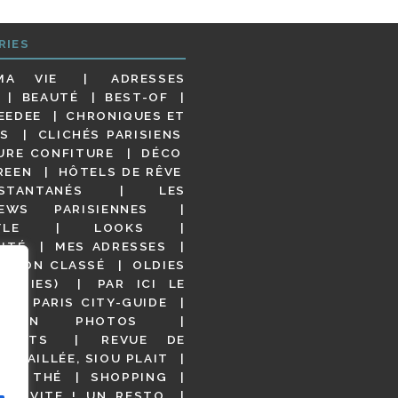
RIES
MA VIE
ADRESSES
BEAUTÉ
BEST-OF
EEDEE
CHRONIQUES ET
S
CLICHÉS PARISIENS
URE CONFITURE
DÉCO
REEN
HÔTELS DE RÊVE
STANTANÉS
LES
IEWS PARISIENNES
YLE
LOOKS
ITÉ
MES ADRESSES
NON CLASSÉ
OLDIES
OODIES)
PAR ICI LE
!
PARIS CITY-GUIDE
S EN PHOTOS
URANTS
REVUE DE
DÉTAILLÉE, SIOU PLAIT
 DE THÉ
SHOPPING
VITE ! UN RESTO