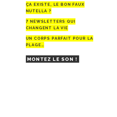
ÇA EXISTE, LE BON FAUX
NUTELLA ?
7 NEWSLETTERS QUI
CHANGENT LA VIE
UN CORPS PARFAIT POUR LA
PLAGE…
MONTEZ LE SON !