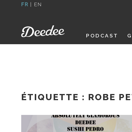
Aller
FR
|
EN
au
contenu
PODCAST
G
ÉTIQUETTE :
ROBE PE