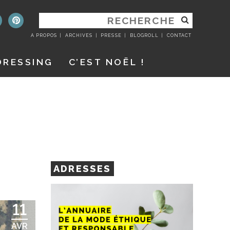
RECHERCHER
:
A PROPOS
ARCHIVES
PRESSE
BLOGROLL
CONTACT
DRESSING
C’EST NOËL !
ADRESSES
11
AVR