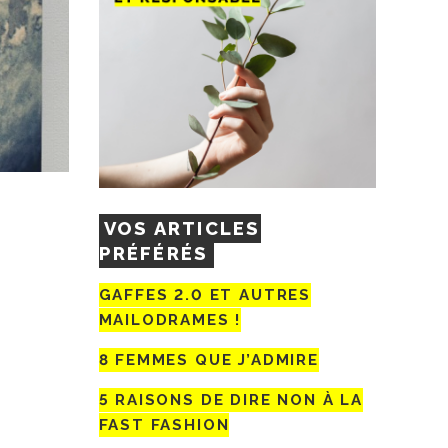
VOS ARTICLES
PRÉFÉRÉS
GAFFES 2.0 ET AUTRES
MAILODRAMES !
8 FEMMES QUE J’ADMIRE
5 RAISONS DE DIRE NON À LA
FAST FASHION