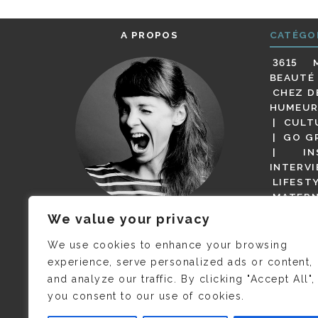
A PROPOS
CATÉGO
3615 
BEAUTÉ
CHEZ D
HUMEUR
CULT
GO G
IN
INTERV
LIFEST
MATERN
MODE
We value your privacy
(BUT G
JE M’APPELLE DELPHINE MAIS
MAGOT 
C’EST
©CAMILLE COLLIN
QUI A
We use cookies to enhance your browsing
PARI
PRIS CETTE PHOTO !
experience, serve personalized ads or content,
RESTA
and analyze our traffic. By clicking "Accept All",
PRESSE 
you consent to our use of cookies.
SALONS
VIDÉOS