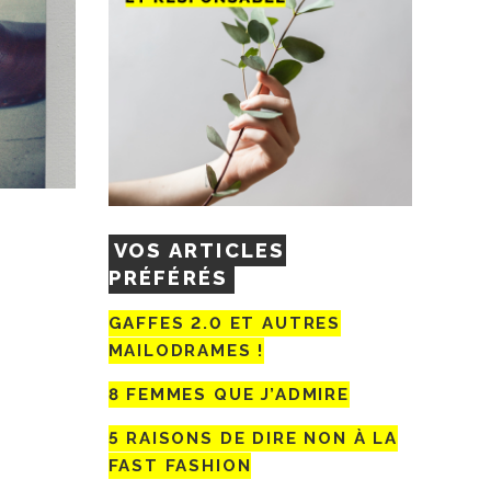
VOS ARTICLES
PRÉFÉRÉS
GAFFES 2.0 ET AUTRES
MAILODRAMES !
8 FEMMES QUE J’ADMIRE
5 RAISONS DE DIRE NON À LA
FAST FASHION