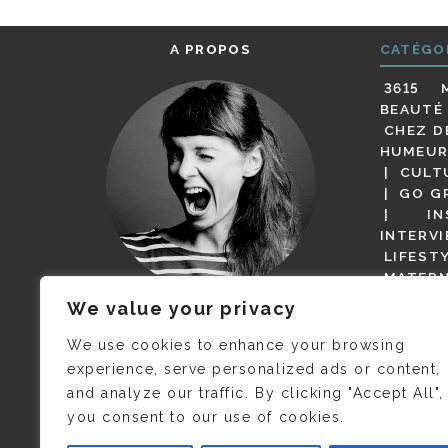
A PROPOS
CATÉGO
3615 
BEAUTÉ
CHEZ D
HUMEUR
CULT
GO G
IN
INTERV
LIFEST
MATERN
MODE
We value your privacy
(BUT G
JE M’APPELLE DELPHINE MAIS
MAGOT 
C’EST
©CAMILLE COLLIN
QUI A
We use cookies to enhance your browsing
PARI
PRIS CETTE PHOTO !
experience, serve personalized ads or content,
RESTA
and analyze our traffic. By clicking "Accept All",
PRESSE 
you consent to our use of cookies.
SALONS
VIDÉOS