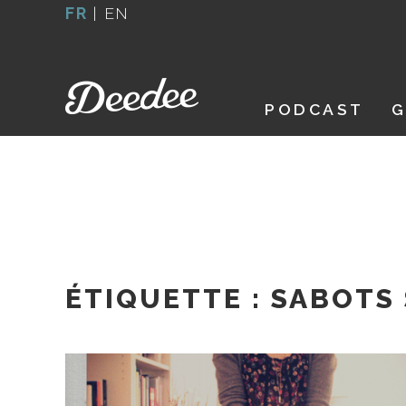
Aller
FR
|
EN
au
contenu
PODCAST
G
ÉTIQUETTE :
SABOTS