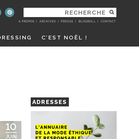
RECHERCHER
:
A PROPOS
ARCHIVES
PRESSE
BLOGROLL
CONTACT
DRESSING
C’EST NOËL !
ADRESSES
10
JUIN