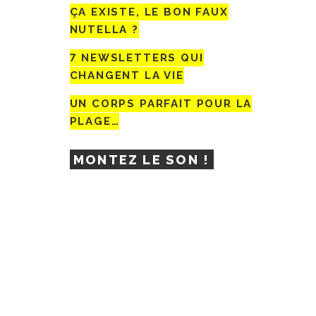
ÇA EXISTE, LE BON FAUX
NUTELLA ?
7 NEWSLETTERS QUI
CHANGENT LA VIE
UN CORPS PARFAIT POUR LA
PLAGE…
MONTEZ LE SON !