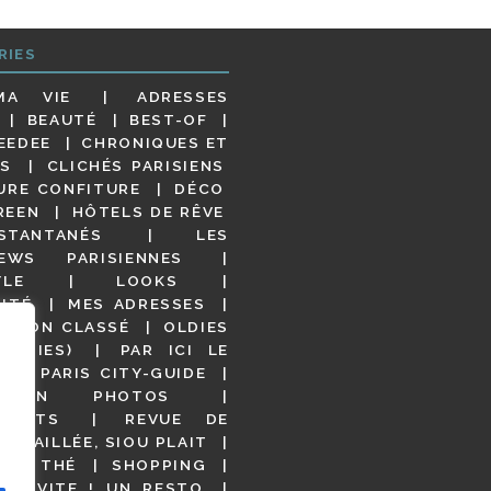
RIES
MA VIE
ADRESSES
BEAUTÉ
BEST-OF
EEDEE
CHRONIQUES ET
S
CLICHÉS PARISIENS
URE CONFITURE
DÉCO
REEN
HÔTELS DE RÊVE
STANTANÉS
LES
IEWS PARISIENNES
YLE
LOOKS
ITÉ
MES ADRESSES
NON CLASSÉ
OLDIES
OODIES)
PAR ICI LE
!
PARIS CITY-GUIDE
S EN PHOTOS
URANTS
REVUE DE
DÉTAILLÉE, SIOU PLAIT
 DE THÉ
SHOPPING
VITE ! UN RESTO