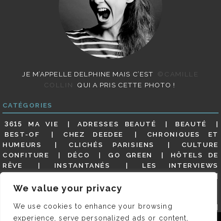
JE M’APPELLE DELPHINE MAIS C’EST
©CAMILLE
COLLIN
QUI A PRIS CETTE PHOTO !
CATÉGORIES
3615 MA VIE
ADRESSES BEAUTÉ
BEAUTÉ
BEST-OF
CHEZ DEEDEE
CHRONIQUES ET
HUMEURS
CLICHÉS PARISIENS
CULTURE
CONFITURE
DÉCO
GO GREEN
HÔTELS DE
RÊVE
INSTANTANÉS
LES INTERVIEWS
PARISIENNES
LIFESTYLE
LOOKS
MATERNITÉ
MES ADRESSES
MODE
NON CLASSÉ
OLDIES
We value your privacy
(BUT GOODIES)
PAR ICI LE MAGOT !
PARIS CITY-
We use cookies to enhance your browsing
GUIDE
PARIS EN PHOTOS
RESTAURANTS
REVUE DE PRESSE DÉTAILLÉE, SIOU PLAIT
SALONS
experience, serve personalized ads or content,