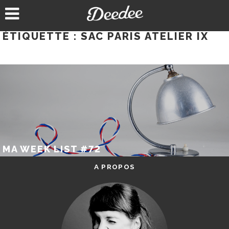
Aller
au
contenu
ÉTIQUETTE :
SAC PARIS ATELIER IX
MA WEEK LIST #72
A PROPOS