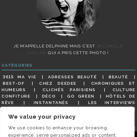
JE M’APPELLE DELPHINE MAIS C’EST
©CAMILLE
COLLIN
QUI A PRIS CETTE PHOTO !
CATÉGORIES
3615 MA VIE
ADRESSES BEAUTÉ
BEAUTÉ
BEST-OF
CHEZ DEEDEE
CHRONIQUES ET
HUMEURS
CLICHÉS PARISIENS
CULTURE
CONFITURE
DÉCO
GO GREEN
HÔTELS DE
RÊVE
INSTANTANÉS
LES INTERVIEWS
PARISIENNES
LIFESTYLE
LOOKS
MATERNITÉ
MES ADRESSES
MODE
NON CLASSÉ
OLDIES
We value your privacy
(BUT GOODIES)
PAR ICI LE MAGOT !
PARIS CITY-
We use cookies to enhance your browsing
GUIDE
PARIS EN PHOTOS
RESTAURANTS
REVUE DE PRESSE DÉTAILLÉE, SIOU PLAIT
SALONS
experience, serve personalized ads or content,