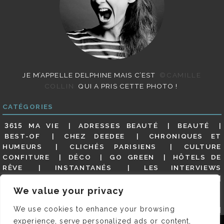
JE M’APPELLE DELPHINE MAIS C’EST
©CAMILLE
COLLIN
QUI A PRIS CETTE PHOTO !
CATÉGORIES
3615 MA VIE
ADRESSES BEAUTÉ
BEAUTÉ
BEST-OF
CHEZ DEEDEE
CHRONIQUES ET
HUMEURS
CLICHÉS PARISIENS
CULTURE
CONFITURE
DÉCO
GO GREEN
HÔTELS DE
RÊVE
INSTANTANÉS
LES INTERVIEWS
PARISIENNES
LIFESTYLE
LOOKS
MATERNITÉ
MES ADRESSES
MODE
NON CLASSÉ
OLDIES
We value your privacy
(BUT GOODIES)
PAR ICI LE MAGOT !
PARIS CITY-
We use cookies to enhance your browsing
GUIDE
PARIS EN PHOTOS
RESTAURANTS
REVUE DE PRESSE DÉTAILLÉE, SIOU PLAIT
SALONS
experience, serve personalized ads or content,