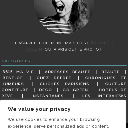
JE M’APPELLE DELPHINE MAIS C’EST
©CAMILLE
COLLIN
QUI A PRIS CETTE PHOTO !
CATÉGORIES
3615 MA VIE
ADRESSES BEAUTÉ
BEAUTÉ
BEST-OF
CHEZ DEEDEE
CHRONIQUES ET
HUMEURS
CLICHÉS PARISIENS
CULTURE
CONFITURE
DÉCO
GO GREEN
HÔTELS DE
RÊVE
INSTANTANÉS
LES INTERVIEWS
PARISIENNES
LIFESTYLE
LOOKS
MATERNITÉ
MES ADRESSES
MODE
NON CLASSÉ
OLDIES
We value your privacy
(BUT GOODIES)
PAR ICI LE MAGOT !
PARIS CITY-
We use cookies to enhance your browsing
GUIDE
PARIS EN PHOTOS
RESTAURANTS
REVUE DE PRESSE DÉTAILLÉE, SIOU PLAIT
SALONS
experience, serve personalized ads or content,