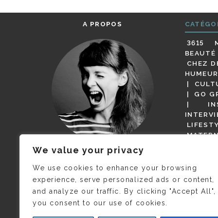
A PROPOS
CATÉGO
3615 
BEAUTÉ
CHEZ D
HUMEUR
CULT
GO G
IN
INTERV
LIFEST
MATERN
MODE
We value your privacy
(BUT G
JE M’APPELLE DELPHINE MAIS
MAGOT 
C’EST
©CAMILLE COLLIN
QUI A
We use cookies to enhance your browsing
PARI
PRIS CETTE PHOTO !
experience, serve personalized ads or content,
RESTA
and analyze our traffic. By clicking "Accept All",
PRESSE 
you consent to our use of cookies.
SALONS
VIDÉOS