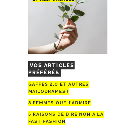
VOS ARTICLES
PRÉFÉRÉS
GAFFES 2.0 ET AUTRES
MAILODRAMES !
8 FEMMES QUE J’ADMIRE
5 RAISONS DE DIRE NON À LA
FAST FASHION