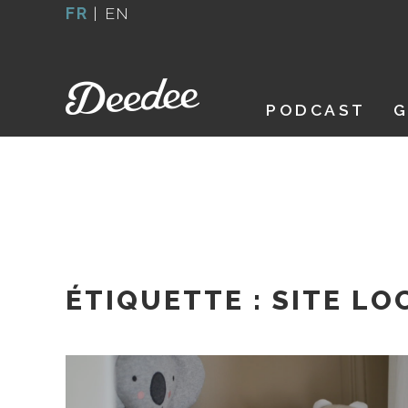
Aller
FR
|
EN
au
contenu
PODCAST
G
ÉTIQUETTE :
SITE LO