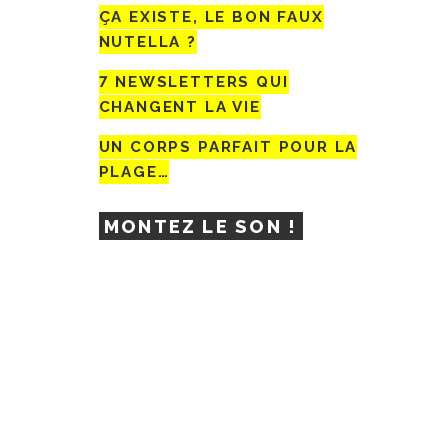
ÇA EXISTE, LE BON FAUX
NUTELLA ?
7 NEWSLETTERS QUI
CHANGENT LA VIE
UN CORPS PARFAIT POUR LA
PLAGE…
MONTEZ LE SON !