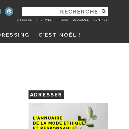
RECHERCHER
:
A PROPOS
ARCHIVES
PRESSE
BLOGROLL
CONTACT
DRESSING
C’EST NOËL !
ADRESSES