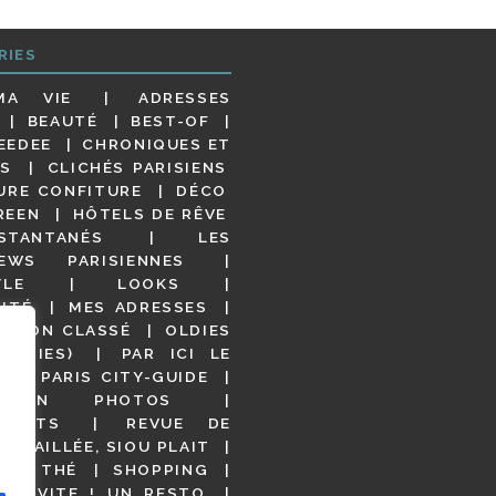
RIES
MA VIE
ADRESSES
BEAUTÉ
BEST-OF
EEDEE
CHRONIQUES ET
S
CLICHÉS PARISIENS
URE CONFITURE
DÉCO
REEN
HÔTELS DE RÊVE
STANTANÉS
LES
IEWS PARISIENNES
YLE
LOOKS
ITÉ
MES ADRESSES
NON CLASSÉ
OLDIES
OODIES)
PAR ICI LE
!
PARIS CITY-GUIDE
S EN PHOTOS
URANTS
REVUE DE
DÉTAILLÉE, SIOU PLAIT
 DE THÉ
SHOPPING
VITE ! UN RESTO