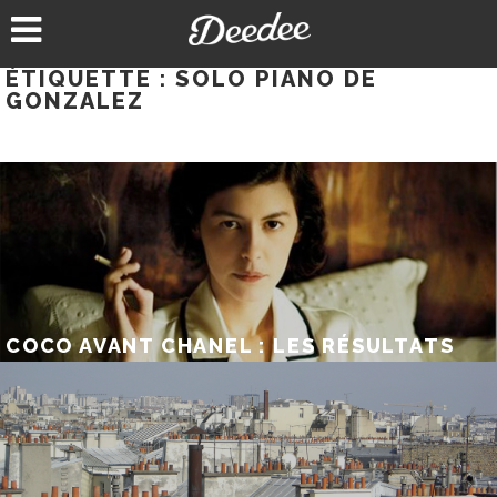
Aller
au
contenu
ÉTIQUETTE :
SOLO PIANO DE
GONZALEZ
COCO AVANT CHANEL : LES RÉSULTATS