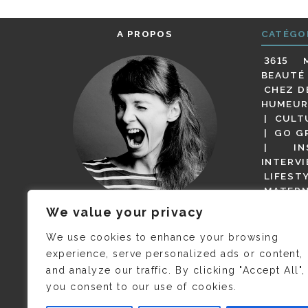
A PROPOS
CATÉGO
3615 
BEAUTÉ
CHEZ D
HUMEUR
CULT
GO G
IN
INTERV
LIFEST
MATERN
MODE
We value your privacy
(BUT G
JE M’APPELLE DELPHINE MAIS
MAGOT 
C’EST
©CAMILLE COLLIN
QUI A
We use cookies to enhance your browsing
PARI
PRIS CETTE PHOTO !
experience, serve personalized ads or content,
RESTA
and analyze our traffic. By clicking "Accept All",
PRESSE 
you consent to our use of cookies.
SALONS
VIDÉOS