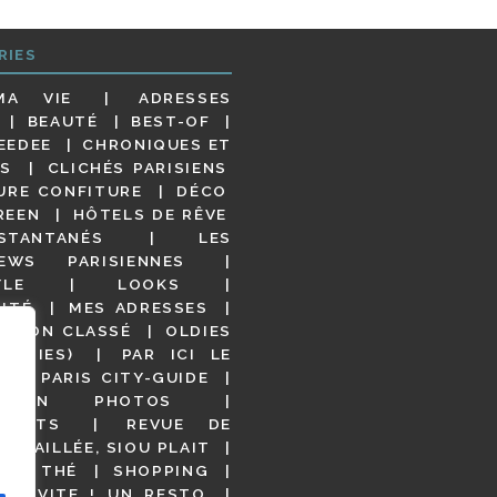
RIES
MA VIE
ADRESSES
BEAUTÉ
BEST-OF
EEDEE
CHRONIQUES ET
S
CLICHÉS PARISIENS
URE CONFITURE
DÉCO
REEN
HÔTELS DE RÊVE
STANTANÉS
LES
IEWS PARISIENNES
YLE
LOOKS
ITÉ
MES ADRESSES
NON CLASSÉ
OLDIES
OODIES)
PAR ICI LE
!
PARIS CITY-GUIDE
S EN PHOTOS
URANTS
REVUE DE
DÉTAILLÉE, SIOU PLAIT
 DE THÉ
SHOPPING
VITE ! UN RESTO