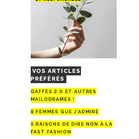
VOS ARTICLES
PRÉFÉRÉS
GAFFES 2.0 ET AUTRES
MAILODRAMES !
8 FEMMES QUE J’ADMIRE
5 RAISONS DE DIRE NON À LA
FAST FASHION