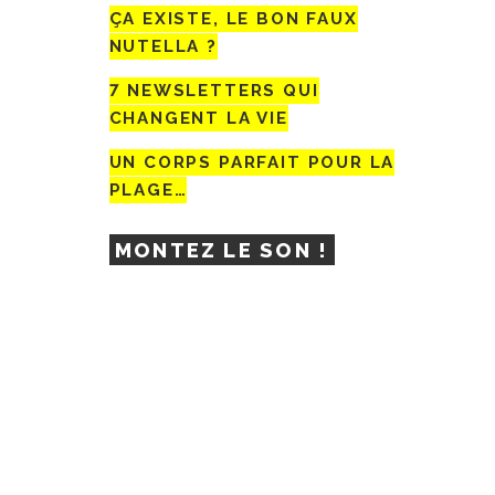
ÇA EXISTE, LE BON FAUX
NUTELLA ?
7 NEWSLETTERS QUI
CHANGENT LA VIE
UN CORPS PARFAIT POUR LA
PLAGE…
MONTEZ LE SON !