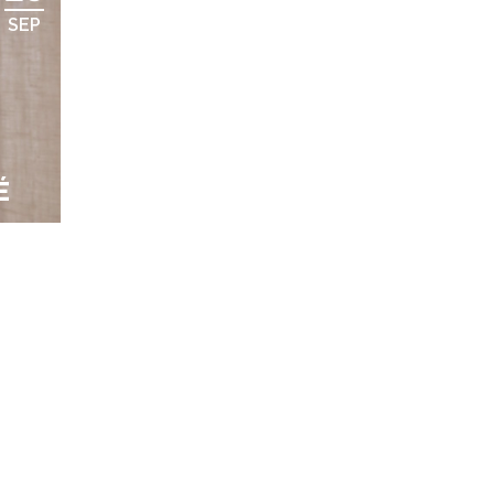
SEP
É