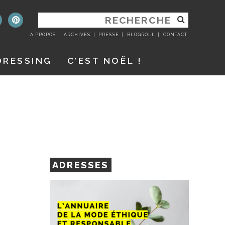
RECHERCHER
:
A PROPOS
ARCHIVES
PRESSE
BLOGROLL
CONTACT
DRESSING
C’EST NOËL !
ADRESSES