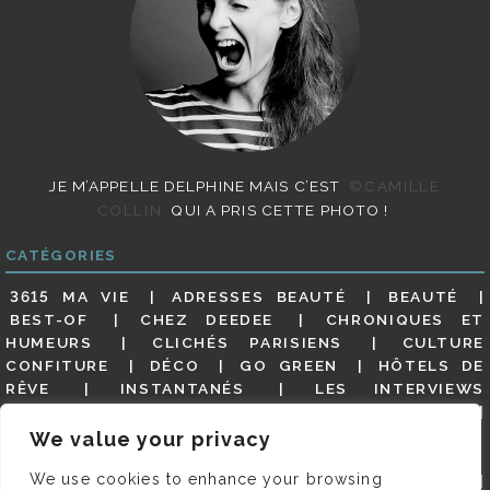
JE M’APPELLE DELPHINE MAIS C’EST
©CAMILLE
COLLIN
QUI A PRIS CETTE PHOTO !
CATÉGORIES
3615 MA VIE
ADRESSES BEAUTÉ
BEAUTÉ
BEST-OF
CHEZ DEEDEE
CHRONIQUES ET
HUMEURS
CLICHÉS PARISIENS
CULTURE
CONFITURE
DÉCO
GO GREEN
HÔTELS DE
RÊVE
INSTANTANÉS
LES INTERVIEWS
PARISIENNES
LIFESTYLE
LOOKS
MATERNITÉ
MES ADRESSES
MODE
NON CLASSÉ
OLDIES
We value your privacy
(BUT GOODIES)
PAR ICI LE MAGOT !
PARIS CITY-
We use cookies to enhance your browsing
GUIDE
PARIS EN PHOTOS
RESTAURANTS