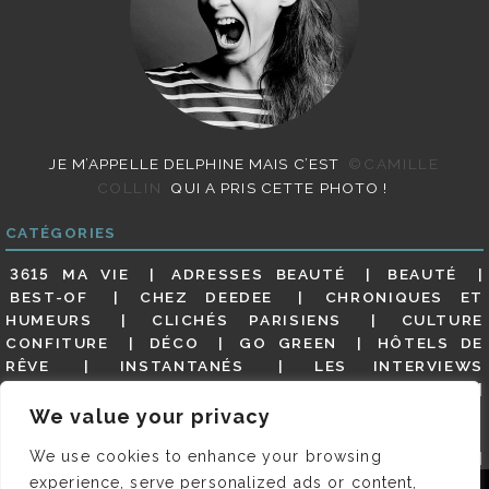
JE M’APPELLE DELPHINE MAIS C’EST
©CAMILLE
COLLIN
QUI A PRIS CETTE PHOTO !
CATÉGORIES
3615 MA VIE
ADRESSES BEAUTÉ
BEAUTÉ
BEST-OF
CHEZ DEEDEE
CHRONIQUES ET
HUMEURS
CLICHÉS PARISIENS
CULTURE
CONFITURE
DÉCO
GO GREEN
HÔTELS DE
RÊVE
INSTANTANÉS
LES INTERVIEWS
PARISIENNES
LIFESTYLE
LOOKS
MATERNITÉ
MES ADRESSES
MODE
NON CLASSÉ
OLDIES
We value your privacy
(BUT GOODIES)
PAR ICI LE MAGOT !
PARIS CITY-
We use cookies to enhance your browsing
GUIDE
PARIS EN PHOTOS
RESTAURANTS
REVUE DE PRESSE DÉTAILLÉE, SIOU PLAIT
SALONS
experience, serve personalized ads or content,