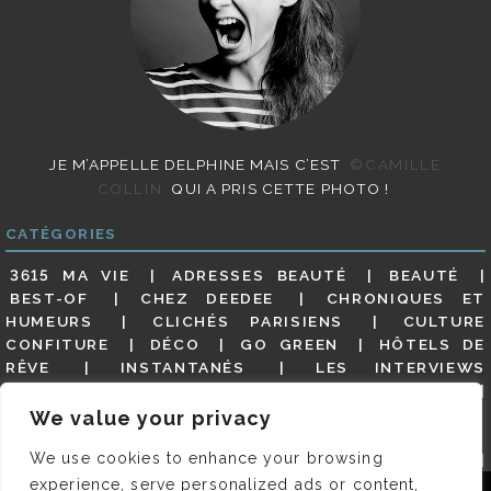
JE M’APPELLE DELPHINE MAIS C’EST
©CAMILLE
COLLIN
QUI A PRIS CETTE PHOTO !
CATÉGORIES
3615 MA VIE
ADRESSES BEAUTÉ
BEAUTÉ
BEST-OF
CHEZ DEEDEE
CHRONIQUES ET
HUMEURS
CLICHÉS PARISIENS
CULTURE
CONFITURE
DÉCO
GO GREEN
HÔTELS DE
RÊVE
INSTANTANÉS
LES INTERVIEWS
PARISIENNES
LIFESTYLE
LOOKS
MATERNITÉ
MES ADRESSES
MODE
NON CLASSÉ
OLDIES
We value your privacy
(BUT GOODIES)
PAR ICI LE MAGOT !
PARIS CITY-
We use cookies to enhance your browsing
GUIDE
PARIS EN PHOTOS
RESTAURANTS
REVUE DE PRESSE DÉTAILLÉE, SIOU PLAIT
SALONS
experience, serve personalized ads or content,