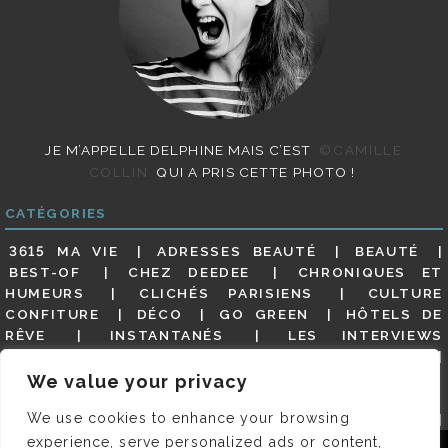
JE M’APPELLE DELPHINE MAIS C’EST
©CAMILLE
COLLIN
QUI A PRIS CETTE PHOTO !
CATÉGORIES
3615 MA VIE
ADRESSES BEAUTÉ
BEAUTÉ
BEST-OF
CHEZ DEEDEE
CHRONIQUES ET
HUMEURS
CLICHÉS PARISIENS
CULTURE
CONFITURE
DÉCO
GO GREEN
HÔTELS DE
RÊVE
INSTANTANÉS
LES INTERVIEWS
PARISIENNES
LIFESTYLE
LOOKS
MATERNITÉ
MES ADRESSES
MODE
NON CLASSÉ
OLDIES
We value your privacy
(BUT GOODIES)
PAR ICI LE MAGOT !
PARIS CITY-
We use cookies to enhance your browsing
GUIDE
PARIS EN PHOTOS
RESTAURANTS
REVUE DE PRESSE DÉTAILLÉE, SIOU PLAIT
SALONS
experience, serve personalized ads or content,