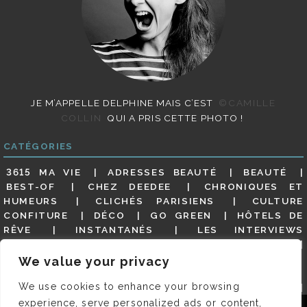
JE M’APPELLE DELPHINE MAIS C’EST
©CAMILLE
COLLIN
QUI A PRIS CETTE PHOTO !
CATÉGORIES
3615 MA VIE
ADRESSES BEAUTÉ
BEAUTÉ
BEST-OF
CHEZ DEEDEE
CHRONIQUES ET
HUMEURS
CLICHÉS PARISIENS
CULTURE
CONFITURE
DÉCO
GO GREEN
HÔTELS DE
RÊVE
INSTANTANÉS
LES INTERVIEWS
PARISIENNES
LIFESTYLE
LOOKS
MATERNITÉ
MES ADRESSES
MODE
NON CLASSÉ
OLDIES
We value your privacy
(BUT GOODIES)
PAR ICI LE MAGOT !
PARIS CITY-
We use cookies to enhance your browsing
GUIDE
PARIS EN PHOTOS
RESTAURANTS
REVUE DE PRESSE DÉTAILLÉE, SIOU PLAIT
SALONS
experience, serve personalized ads or content,