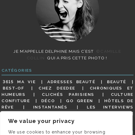
JE M’APPELLE DELPHINE MAIS C’EST
©CAMILLE
COLLIN
QUI A PRIS CETTE PHOTO !
CATÉGORIES
3615 MA VIE
ADRESSES BEAUTÉ
BEAUTÉ
BEST-OF
CHEZ DEEDEE
CHRONIQUES ET
HUMEURS
CLICHÉS PARISIENS
CULTURE
CONFITURE
DÉCO
GO GREEN
HÔTELS DE
RÊVE
INSTANTANÉS
LES INTERVIEWS
PARISIENNES
LIFESTYLE
LOOKS
MATERNITÉ
MES ADRESSES
MODE
NON CLASSÉ
OLDIES
We value your privacy
(BUT GOODIES)
PAR ICI LE MAGOT !
PARIS CITY-
We use cookies to enhance your browsing
GUIDE
PARIS EN PHOTOS
RESTAURANTS