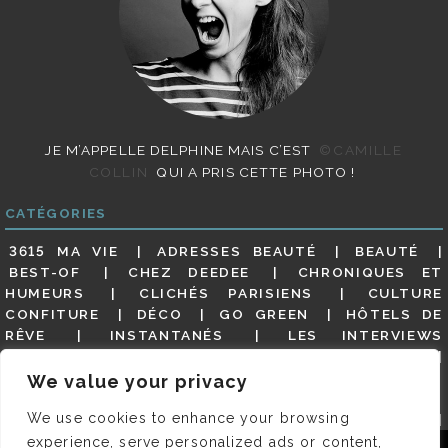
JE M’APPELLE DELPHINE MAIS C’EST
©CAMILLE
COLLIN
QUI A PRIS CETTE PHOTO !
CATÉGORIES
3615 MA VIE
ADRESSES BEAUTÉ
BEAUTÉ
BEST-OF
CHEZ DEEDEE
CHRONIQUES ET
HUMEURS
CLICHÉS PARISIENS
CULTURE
CONFITURE
DÉCO
GO GREEN
HÔTELS DE
RÊVE
INSTANTANÉS
LES INTERVIEWS
PARISIENNES
LIFESTYLE
LOOKS
MATERNITÉ
MES ADRESSES
MODE
NON CLASSÉ
OLDIES
We value your privacy
(BUT GOODIES)
PAR ICI LE MAGOT !
PARIS CITY-
We use cookies to enhance your browsing
GUIDE
PARIS EN PHOTOS
RESTAURANTS
REVUE DE PRESSE DÉTAILLÉE, SIOU PLAIT
SALONS
experience, serve personalized ads or content,