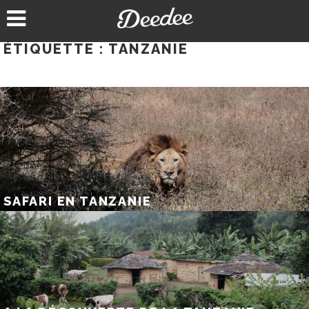
Aller
au
contenu
ÉTIQUETTE :
TANZANIE
SAFARI EN TANZANIE