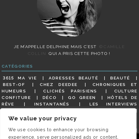
JE M’APPELLE DELPHINE MAIS C’EST
©CAMILLE
COLLIN
QUI A PRIS CETTE PHOTO !
CATÉGORIES
3615 MA VIE
ADRESSES BEAUTÉ
BEAUTÉ
BEST-OF
CHEZ DEEDEE
CHRONIQUES ET
HUMEURS
CLICHÉS PARISIENS
CULTURE
CONFITURE
DÉCO
GO GREEN
HÔTELS DE
RÊVE
INSTANTANÉS
LES INTERVIEWS
PARISIENNES
LIFESTYLE
LOOKS
MATERNITÉ
MES ADRESSES
MODE
NON CLASSÉ
OLDIES
We value your privacy
(BUT GOODIES)
PAR ICI LE MAGOT !
PARIS CITY-
We use cookies to enhance your browsing
GUIDE
PARIS EN PHOTOS
RESTAURANTS
REVUE DE PRESSE DÉTAILLÉE, SIOU PLAIT
SALONS
experience, serve personalized ads or content,