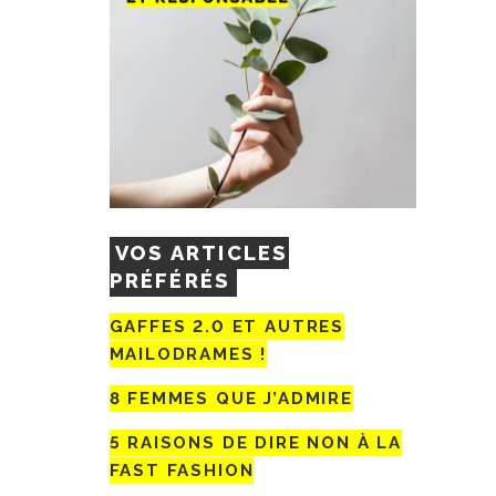
VOS ARTICLES
PRÉFÉRÉS
GAFFES 2.0 ET AUTRES
MAILODRAMES !
8 FEMMES QUE J’ADMIRE
5 RAISONS DE DIRE NON À LA
FAST FASHION