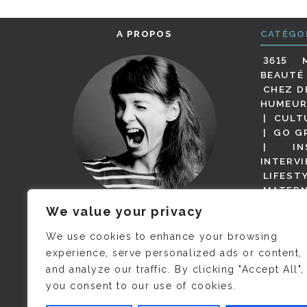
A PROPOS
CATÉGO
3615 
BEAUTÉ
CHEZ D
HUMEUR
CULT
GO G
IN
INTERV
LIFEST
MATERN
MODE
We value your privacy
(BUT G
JE M’APPELLE DELPHINE MAIS
MAGOT 
C’EST
©CAMILLE COLLIN
QUI A
We use cookies to enhance your browsing
PARI
PRIS CETTE PHOTO !
experience, serve personalized ads or content,
RESTA
and analyze our traffic. By clicking "Accept All",
PRESSE 
you consent to our use of cookies.
SALONS
VIDÉOS