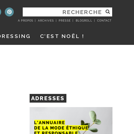
RECHERCHER
:
A PROPOS
ARCHIVES
PRESSE
BLOGROLL
CONTACT
DRESSING
C’EST NOËL !
ADRESSES