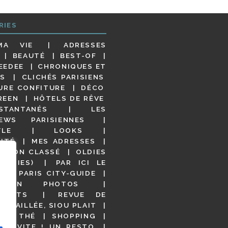
RIES
MA VIE
ADRESSES
BEAUTÉ
BEST-OF
EEDEE
CHRONIQUES ET
S
CLICHÉS PARISIENS
URE CONFITURE
DÉCO
REEN
HÔTELS DE RÊVE
STANTANÉS
LES
IEWS PARISIENNES
YLE
LOOKS
ITÉ
MES ADRESSES
NON CLASSÉ
OLDIES
OODIES)
PAR ICI LE
!
PARIS CITY-GUIDE
S EN PHOTOS
URANTS
REVUE DE
DÉTAILLÉE, SIOU PLAIT
 DE THÉ
SHOPPING
VITE ! UN RESTO