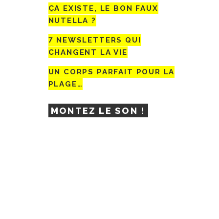
ÇA EXISTE, LE BON FAUX
NUTELLA ?
7 NEWSLETTERS QUI
CHANGENT LA VIE
UN CORPS PARFAIT POUR LA
PLAGE…
MONTEZ LE SON !