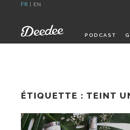
Aller
FR
|
EN
au
contenu
PODCAST
G
ÉTIQUETTE :
TEINT U