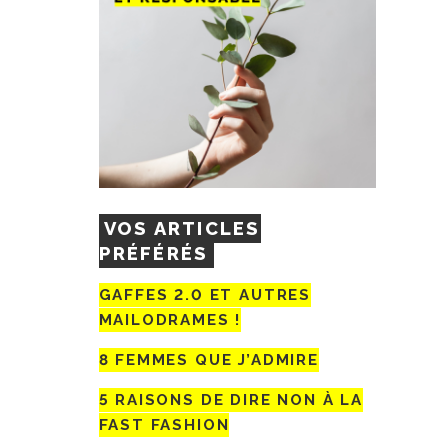
VOS ARTICLES
PRÉFÉRÉS
GAFFES 2.0 ET AUTRES
MAILODRAMES !
8 FEMMES QUE J’ADMIRE
5 RAISONS DE DIRE NON À LA
FAST FASHION