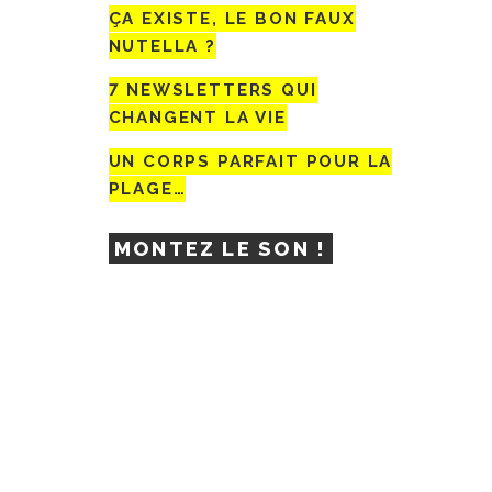
ÇA EXISTE, LE BON FAUX
NUTELLA ?
7 NEWSLETTERS QUI
CHANGENT LA VIE
UN CORPS PARFAIT POUR LA
PLAGE…
MONTEZ LE SON !