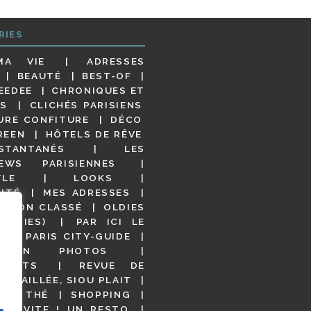
RIES
MA VIE
ADRESSES
BEAUTÉ
BEST-OF
EEDEE
CHRONIQUES ET
S
CLICHÉS PARISIENS
URE CONFITURE
DÉCO
REEN
HÔTELS DE RÊVE
STANTANÉS
LES
IEWS PARISIENNES
YLE
LOOKS
ITÉ
MES ADRESSES
NON CLASSÉ
OLDIES
OODIES)
PAR ICI LE
!
PARIS CITY-GUIDE
S EN PHOTOS
URANTS
REVUE DE
DÉTAILLÉE, SIOU PLAIT
 DE THÉ
SHOPPING
VITE ! UN RESTO