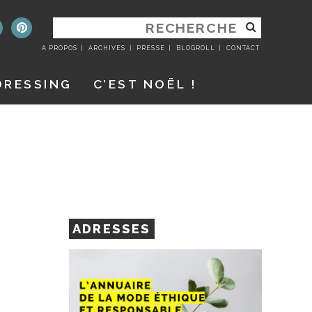
RECHERCHER
:
A PROPOS
ARCHIVES
PRESSE
BLOGROLL
CONTACT
DRESSING
C’EST NOËL !
ADRESSES