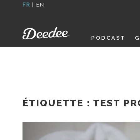
Aller
FR
|
EN
au
contenu
PODCAST
G
ÉTIQUETTE :
TEST PR