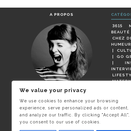
A PROPOS
CATÉGO
3615 
BEAUTÉ
CHEZ D
HUMEUR
CULT
GO G
IN
INTERV
LIFEST
MATERN
MODE
We value your privacy
(BUT G
JE M’APPELLE DELPHINE MAIS
MAGOT 
C’EST
©CAMILLE COLLIN
QUI A
We use cookies to enhance your browsing
PARI
PRIS CETTE PHOTO !
experience, serve personalized ads or content,
RESTA
and analyze our traffic. By clicking "Accept All",
PRESSE 
you consent to our use of cookies.
SALONS
VIDÉOS