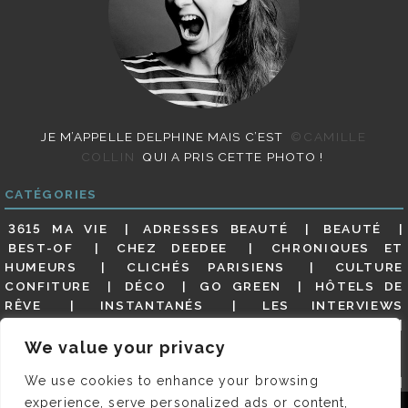
JE M’APPELLE DELPHINE MAIS C’EST
©CAMILLE
COLLIN
QUI A PRIS CETTE PHOTO !
CATÉGORIES
3615 MA VIE
ADRESSES BEAUTÉ
BEAUTÉ
BEST-OF
CHEZ DEEDEE
CHRONIQUES ET
HUMEURS
CLICHÉS PARISIENS
CULTURE
CONFITURE
DÉCO
GO GREEN
HÔTELS DE
RÊVE
INSTANTANÉS
LES INTERVIEWS
PARISIENNES
LIFESTYLE
LOOKS
MATERNITÉ
MES ADRESSES
MODE
NON CLASSÉ
OLDIES
We value your privacy
(BUT GOODIES)
PAR ICI LE MAGOT !
PARIS CITY-
We use cookies to enhance your browsing
GUIDE
PARIS EN PHOTOS
RESTAURANTS
REVUE DE PRESSE DÉTAILLÉE, SIOU PLAIT
SALONS
experience, serve personalized ads or content,