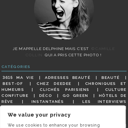
JE M’APPELLE DELPHINE MAIS C’EST
©CAMILLE
COLLIN
QUI A PRIS CETTE PHOTO !
CATÉGORIES
3615 MA VIE
ADRESSES BEAUTÉ
BEAUTÉ
BEST-OF
CHEZ DEEDEE
CHRONIQUES ET
HUMEURS
CLICHÉS PARISIENS
CULTURE
CONFITURE
DÉCO
GO GREEN
HÔTELS DE
RÊVE
INSTANTANÉS
LES INTERVIEWS
PARISIENNES
LIFESTYLE
LOOKS
MATERNITÉ
MES ADRESSES
MODE
NON CLASSÉ
OLDIES
We value your privacy
(BUT GOODIES)
PAR ICI LE MAGOT !
PARIS CITY-
We use cookies to enhance your browsing
GUIDE
PARIS EN PHOTOS
RESTAURANTS