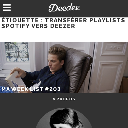
Aller
au
contenu
ÉTIQUETTE :
TRANSFÉRER PLAYLISTS
SPOTIFY VERS DEEZER
MA WEEK LIST #203
A PROPOS